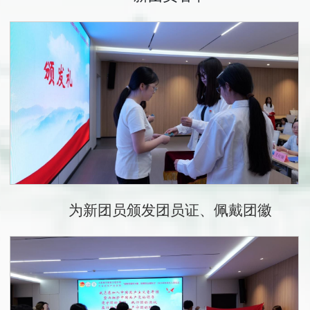
为新团员颁发团员证、佩戴团徽