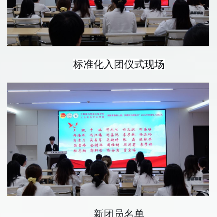
标准化入团仪式现场
新团员名单