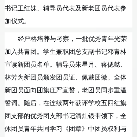
书记王红妹、辅导员代表及新老团员代表参
加仪式。
经严格培养与考察，一批优秀青年光荣
加入共青团。学生兼职团总支副书记邓青林
宣读新团员名单。辅导员朱星月、蒋偲懿、
林芳为新团员颁发团员证、佩戴团徽。全体
新团员面向团旗庄严宣誓，老团员同步重温
誓词。随后，在连续两年获评学校五四红旗
团支部的优秀团支部书记潘灶银带领下，全
体团员青年共同学习《团章》中团员权利与