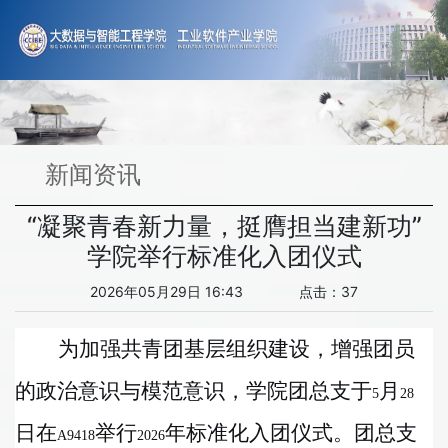
新闻资讯
“凝聚青春新力量，挺膺担当建新功”
学院举行标准化入团仪式
2026年05月29日 16:43 点击：
37
为加强共青团基层组织建设，增强团员
的政治意识与模范意识，学院团总支于
月
5
28
日在
举行
年标准化入团仪式。团总支
A9418
2026