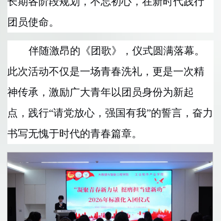
长期各阶段规划，不忘初心，在新时代践行
团员使命。
伴随激昂的《团歌》，仪式圆满落幕。
此次活动不仅是一场青春洗礼，更是一次精
神传承，激励广大青年以团员身份为新起
点，践行“请党放心，强国有我”的誓言，奋力
书写无愧于时代的青春篇章。