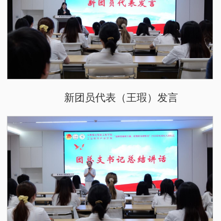
新团员代表（王瑕）发言